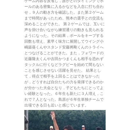
ゲーム内容を反省し，誰がどのタイミングでボ
ールのある密集に入るかなどを入念に打ち合わ
せ，９人の動き方を確認した。また第２ゲーム
まで時間があったため、熊本の選手との交流も
深めることができた。 第２ゲームでは、互いに
声を掛け合いながら練習通りの動きも見られる
ようになった。その結果，ボールをキープする
回数も増え、素早く味方に展開してウイング小
嶋築葵くんやスタンド安藤將剛くんのトライへ
とつなげることができた。また，フォワードの
近藤隆太くんや吉田かつまくんも相手を恐れず
タックルに行くなどラグビーを始めて間もない
ことを感じさせない活躍を見せた。 結果とし
て，得点で相手を上回ることはできなかった
が，どうすれば自分たちの力を発揮できるのか
が分かった大会となり，子どもたちにとってよ
い経験となった。６年生も新たに３人増え，こ
れで７人となった。島原が６年生単独チームで
出場できる日も近いと感じています。